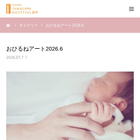
ーム
ギャラリー
おひるねアート2026.6
産科について
妊娠
おひるねアート2026.6
2026.07.7
出産
無痛分娩
産後
ブログ
Q＆A