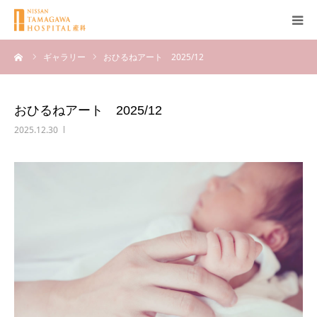
ーム
ギャラリー
おひるねアート 2025/12
産科について
妊娠
おひるねアート 2025/12
2025.12.30
出産
無痛分娩
産後
ブログ
Q＆A