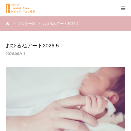
ーム
ブログ一覧
おひるねアート2026.5
産科について
妊娠
おひるねアート2026.5
2026.06.9
出産
無痛分娩
産後
ブログ
Q＆A