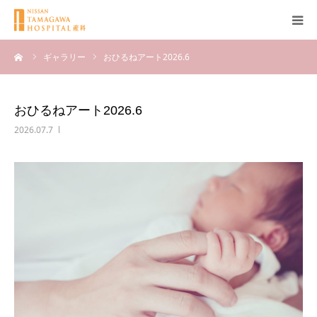
ーム
ギャラリー
おひるねアート2026.6
産科について
妊娠
おひるねアート2026.6
2026.07.7
出産
無痛分娩
産後
ブログ
Q＆A