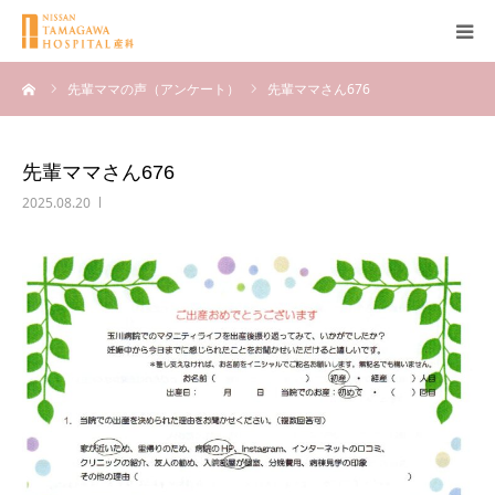
ーム
先輩ママの声（アンケート）
先輩ママさん676
産科について
妊娠
先輩ママさん676
2025.08.20
出産
無痛分娩
産後
ブログ
Q＆A