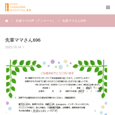
ーム
先輩ママの声（アンケート）
先輩ママさん696
産科について
妊娠
先輩ママさん696
2025.10.14
出産
無痛分娩
産後
ブログ
Q＆A