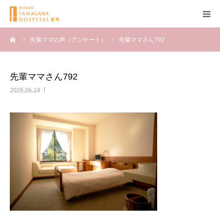
ーム
先輩ママの声（アンケート）
先輩ママさん792
産科について
妊娠
先輩ママさん792
2026.06.24
出産
無痛分娩
産後
ブログ
Q＆A