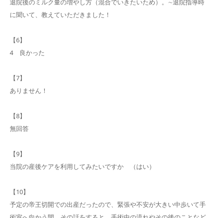
退院後のミルク量の増やし方（混合でいきたいため）。∼退院指導時
に聞いて、教えていただきました！
【6】
4 良かった
【7】
ありません！
【8】
無回答
【9】
当院の産後ケアを利用してみたいですか （はい）
【10】
予定の帝王切開での出産だったので、緊張や不安が大きい中歩いて手
術室へ向かう間、その話をすると、手術中の流れやその後のことなど