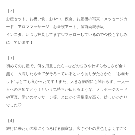
【2】
お産セット、お祝い食、おやつ、夜食、お産後の写真・メッセージカ
ード、アロママッサージ、お昼寝アート、産前両親学級
インスタ、いつも拝見してます♡フォローしているので今後も楽しみ
にしています！
【3】
初めてのお産で、何を用意したら…などの悩みやわずらわしさが全く
無く、入院したら全てがそろっているというありがたさから、”お産セ
ット”はとても良かったです！また、大きな病院にも関わらず、一人一
人へのおめでとう！という気持ちが伝わるような、メッセージカード
や写真、労いのマッサージ等、とにかく満足度が高く、嬉しいかぎり
でした♡
【4】
旅行に来たかの様にくつろげる個室は、広さや外の景色もよくすごく