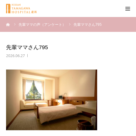
ーム
先輩ママの声（アンケート）
先輩ママさん795
産科について
妊娠
先輩ママさん795
2026.06.27
出産
無痛分娩
産後
ブログ
Q＆A