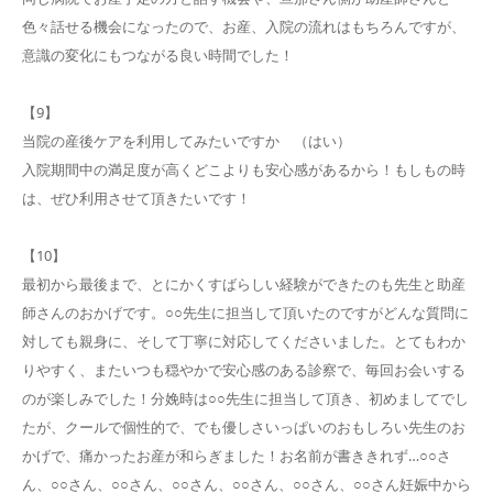
色々話せる機会になったので、お産、入院の流れはもちろんですが、
意識の変化にもつながる良い時間でした！
【9】
当院の産後ケアを利用してみたいですか （はい）
入院期間中の満足度が高くどこよりも安心感があるから！もしもの時
は、ぜひ利用させて頂きたいです！
【10】
最初から最後まで、とにかくすばらしい経験ができたのも先生と助産
師さんのおかげです。○○先生に担当して頂いたのですがどんな質問に
対しても親身に、そして丁寧に対応してくださいました。とてもわか
りやすく、またいつも穏やかで安心感のある診察で、毎回お会いする
のが楽しみでした！分娩時は○○先生に担当して頂き、初めましてでし
たが、クールで個性的で、でも優しさいっぱいのおもしろい先生のお
かげで、痛かったお産が和らぎました！お名前が書ききれず…○○さ
ん、○○さん、○○さん、○○さん、○○さん、○○さん、○○さん妊娠中から