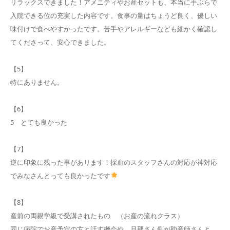
リラックスできました！アメニティやお産セットも、本当に手ぶらで
入院できる位の充実した内容です。食事の量はちょうど良く、優しい
味付けで食べやすかったです。苦手やアレルギーなども細かく確認し
てくださって、安心できました。
【5】
特にありません。
【6】
5 とても良かった
【7】
逆に印象に残った事があります！採血のスタッフさんの対応が神対応
でみなさんとっても良かったです
【8】
産前の両親学級で受講されたもの （お産の流れクラス）
同じ病院でお産予定の方と話す機会や、旦那さん側が助産師さんと