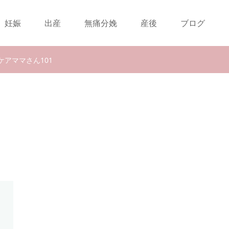
妊娠
出産
無痛分娩
産後
ブログ
ケアママさん101