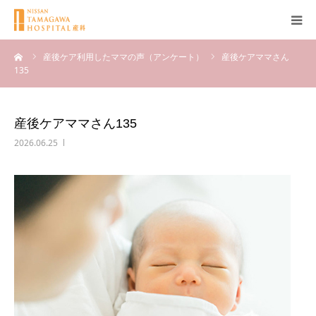
ーム
産後ケア利用したママの声（アンケート）
産後ケアママさん
産科について
135
妊娠
産後ケアママさん135
出産
2026.06.25
無痛分娩
産後
ブログ
Q＆A