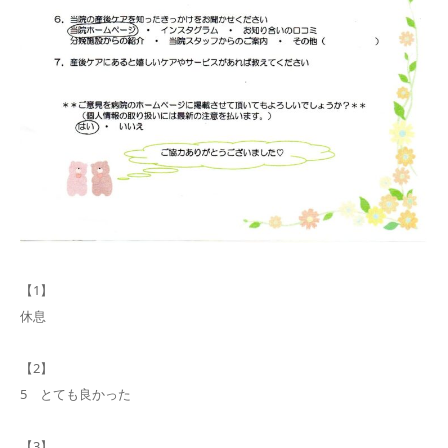
【1】
休息
【2】
5 とても良かった
【3】