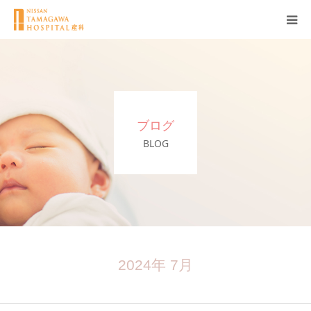
産科について
妊娠
ブログ
出産
BLOG
無痛分娩
産後
ブログ
2024年 7月
Q＆A