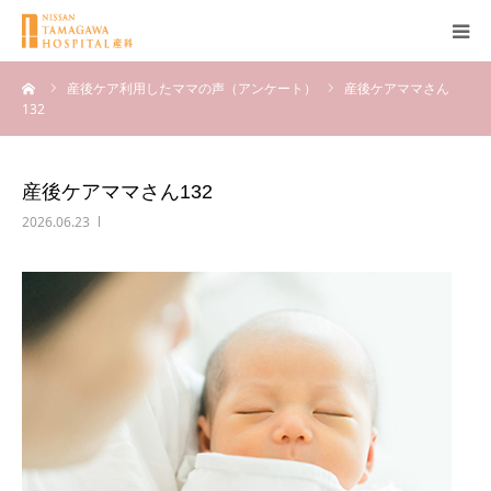
ーム
産後ケア利用したママの声（アンケート）
産後ケアママさん
産科について
132
妊娠
産後ケアママさん132
出産
2026.06.23
無痛分娩
産後
ブログ
Q＆A