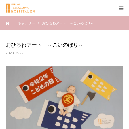
ーム
ギャラリー
おひるねアート ～こいのぼり～
産科について
妊娠
おひるねアート ～こいのぼり～
2020.06.22
出産
無痛分娩
産後
ブログ
Q＆A