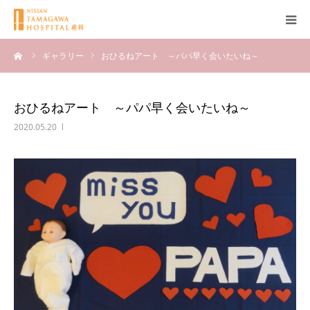
ーム
ギャラリー
おひるねアート ～パパ早く会いたいね～
産科について
妊娠
おひるねアート ～パパ早く会いたいね～
2020.05.20
出産
無痛分娩
産後
ブログ
Q＆A