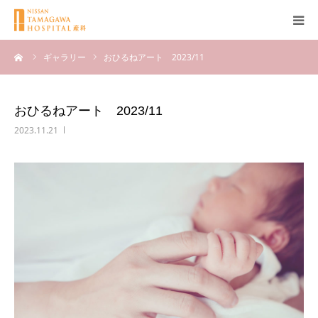
ーム
ギャラリー
おひるねアート 2023/11
産科について
妊娠
おひるねアート 2023/11
2023.11.21
出産
無痛分娩
産後
ブログ
Q＆A