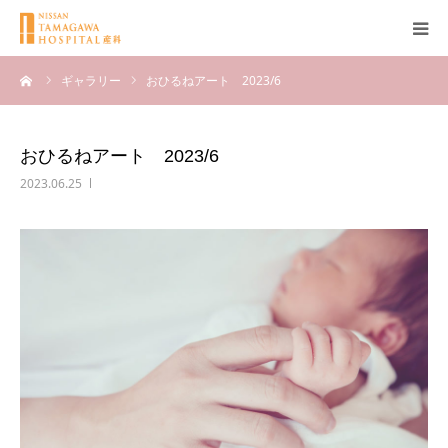
ーム
ギャラリー
おひるねアート 2023/6
産科について
妊娠
おひるねアート 2023/6
2023.06.25
出産
無痛分娩
産後
ブログ
Q＆A