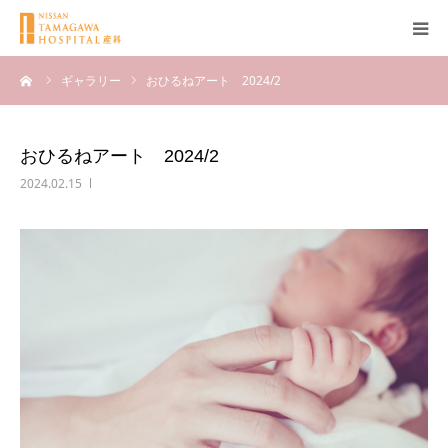
ーム
ギャラリー
おひるねアート 2024/2
産科について
妊娠
おひるねアート 2024/2
2024.02.15
出産
無痛分娩
産後
ブログ
Q＆A