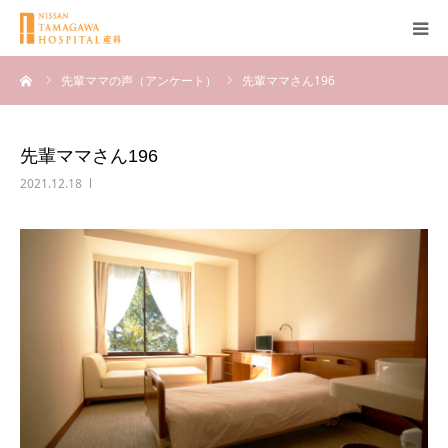
ーム
先輩ママの声（アンケート）
先輩ママさん196
産科について
妊娠
先輩ママさん196
2021.12.18
出産
無痛分娩
産後
ブログ
Q＆A