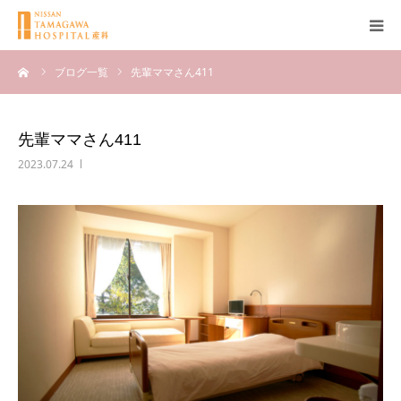
ーム
ブログ一覧
先輩ママさん411
産科について
妊娠
先輩ママさん411
2023.07.24
出産
無痛分娩
産後
ブログ
Q＆A