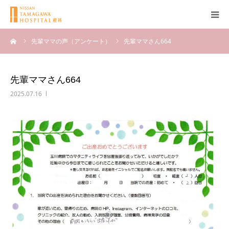
ーム
先輩ママの声（アンケート）
先輩ママさん664
産科について
妊娠
先輩ママさん664
2025.07.16
出産
無痛分娩
産後
ブログ
Q＆A