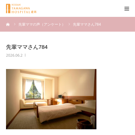
ーム
先輩ママの声（アンケート）
先輩ママさん784
産科について
妊娠
先輩ママさん784
2026.06.2
出産
無痛分娩
産後
ブログ
Q＆A