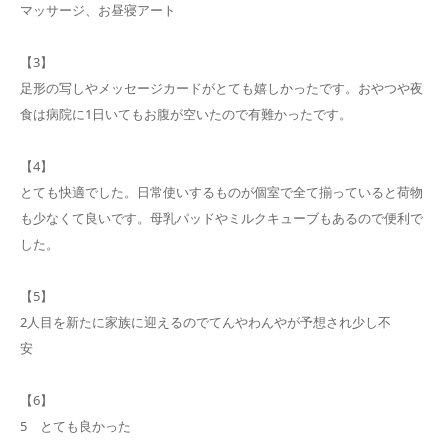
マッサージ、お昼寝アート
【3】
足形の写しやメッセージカードがとても嬉しかったです。おやつや夜
食は病院に1日いてもお腹が空いたので有難かったです。
【4】
とても快適でした。日常使いするものが個室で全て揃っていると荷物
も少なくて良いです。母乳パッドやミルクキューブもあるので便利で
した。
【5】
2人目を新たに家族に迎えるのでてんやわんやが予想され少し不
安
【6】
5 とても良かった