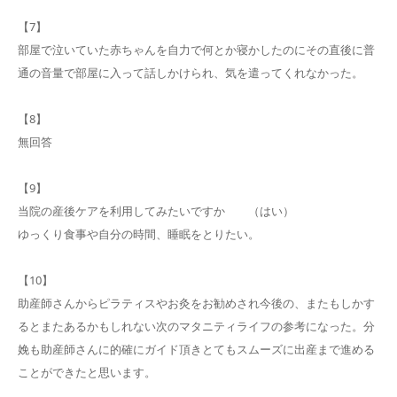
【7】
部屋で泣いていた赤ちゃんを自力で何とか寝かしたのにその直後に普
通の音量で部屋に入って話しかけられ、気を遣ってくれなかった。
【8】
無回答
【9】
当院の産後ケアを利用してみたいですか （はい）
ゆっくり食事や自分の時間、睡眠をとりたい。
【10】
助産師さんからピラティスやお灸をお勧めされ今後の、またもしかす
るとまたあるかもしれない次のマタニティライフの参考になった。分
娩も助産師さんに的確にガイド頂きとてもスムーズに出産まで進める
ことができたと思います。