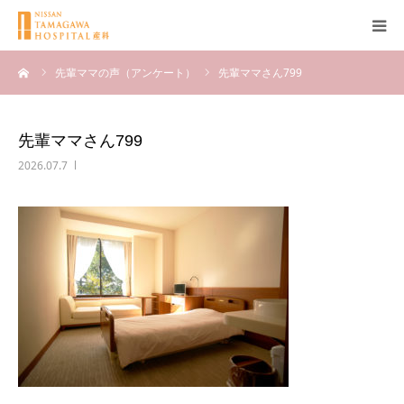
ーム
先輩ママの声（アンケート）
先輩ママさん799
産科について
妊娠
先輩ママさん799
2026.07.7
出産
無痛分娩
産後
ブログ
Q＆A