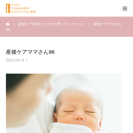
ーム
産後ケア利用したママの声（アンケート）
産後ケアママさん
産科について
96
妊娠
産後ケアママさん96
出産
2025.09.14
無痛分娩
産後
ブログ
Q＆A