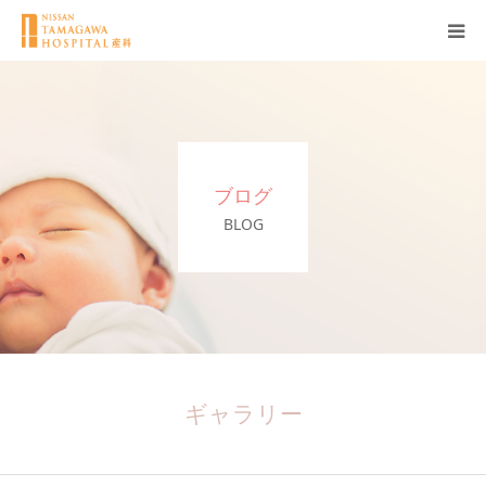
産科について
妊娠
ブログ
出産
BLOG
無痛分娩
産後
ブログ
ギャラリー
Q＆A