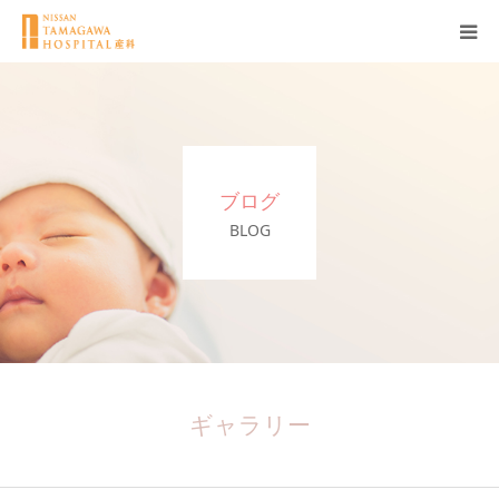
産科について
妊娠
ブログ
出産
BLOG
無痛分娩
産後
ブログ
ギャラリー
Q＆A