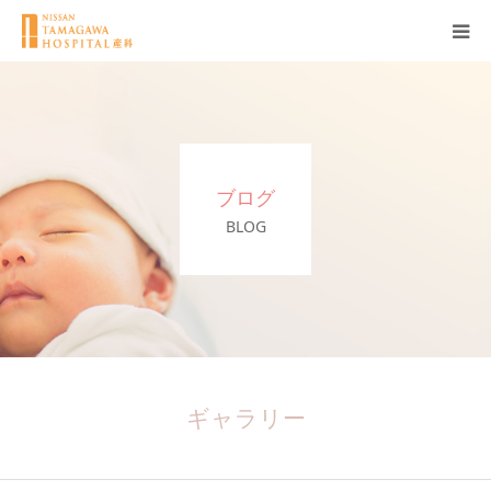
産科について
妊娠
ブログ
出産
BLOG
無痛分娩
産後
ブログ
ギャラリー
Q＆A