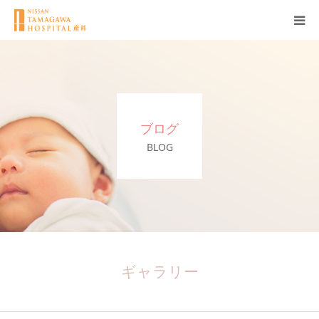
産科について
妊娠
ブログ
出産
BLOG
無痛分娩
産後
ブログ
ギャラリー
Q＆A