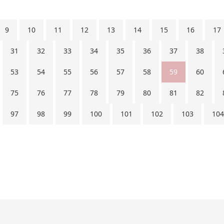
9
10
11
12
13
14
15
16
17
31
32
33
34
35
36
37
38
53
54
55
56
57
58
59
60
75
76
77
78
79
80
81
82
97
98
99
100
101
102
103
104